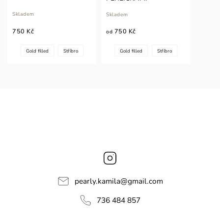
Skladem
Skladem
750 Kč
750 Kč
od
Gold filled
Stříbro
Gold filled
Stříbro
Instagram
pearly.kamila
@
gmail.com
736 484 857