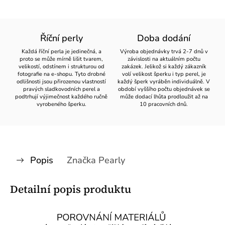
Říční perly
Doba dodání
Každá říční perla je jedinečná, a
Výroba objednávky trvá 2-7 dnů v
proto se může mírně lišit tvarem,
závislosti na aktuálním počtu
velikostí, odstínem i strukturou od
zakázek. Jelikož si každý zákazník
fotografie na e-shopu. Tyto drobné
volí velikost šperku i typ perel, je
odlišnosti jsou přirozenou vlastností
každý šperk vyráběn individuálně. V
pravých sladkovodních perel a
období vyššího počtu objednávek se
podtrhují výjimečnost každého ručně
může dodací lhůta prodloužit až na
vyrobeného šperku.
10 pracovních dnů.
Popis
Značka
Pearly
Detailní popis produktu