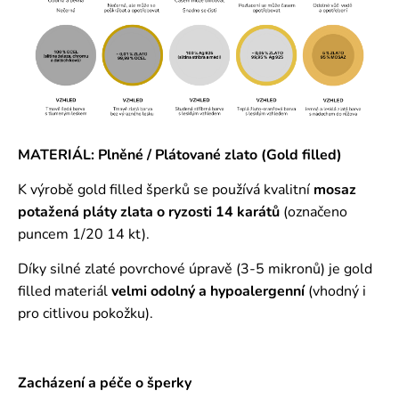
MATERIÁL: Plněné / Plátované zlato (Gold filled)
K výrobě gold filled šperků se používá kvalitní
mosaz
potažená pláty zlata o ryzosti 14 karátů
(označeno
puncem 1/20 14 kt).
Díky silné zlaté povrchové úpravě (3-5 mikronů) je gold
filled materiál
velmi odolný a hypoalergenní
(vhodný i
pro citlivou pokožku).
Zacházení a péče o šperky