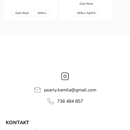
Gold filled
Gold filled
Stříbro
Stříbro Ag925
Instagram
pearly.kamila
@
gmail.com
736 484 857
KONTAKT