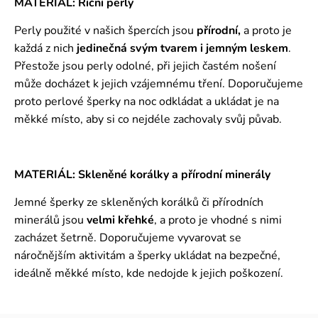
MATERIÁL: Říční perly
Perly použité v našich špercích jsou
přírodní,
a proto je
každá z nich
jedinečná svým tvarem i jemným leskem
.
Přestože jsou perly odolné, při jejich častém nošení
může docházet k jejich vzájemnému tření. Doporučujeme
proto perlové šperky na noc odkládat a ukládat je na
měkké místo, aby si co nejdéle zachovaly svůj půvab.
MATERIÁL: Skleněné korálky a přírodní minerály
Jemné šperky ze skleněných korálků či přírodních
minerálů jsou
velmi křehké
, a proto je vhodné s nimi
zacházet šetrně. Doporučujeme vyvarovat se
náročnějším aktivitám a šperky ukládat na bezpečné,
ideálně měkké místo, kde nedojde k jejich poškození.