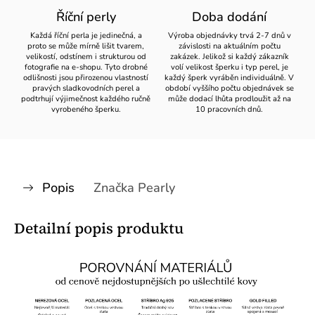
Říční perly
Doba dodání
Každá říční perla je jedinečná, a
Výroba objednávky trvá 2-7 dnů v
proto se může mírně lišit tvarem,
závislosti na aktuálním počtu
velikostí, odstínem i strukturou od
zakázek. Jelikož si každý zákazník
fotografie na e-shopu. Tyto drobné
volí velikost šperku i typ perel, je
odlišnosti jsou přirozenou vlastností
každý šperk vyráběn individuálně. V
pravých sladkovodních perel a
období vyššího počtu objednávek se
podtrhují výjimečnost každého ručně
může dodací lhůta prodloužit až na
vyrobeného šperku.
10 pracovních dnů.
Popis
Značka
Pearly
Detailní popis produktu