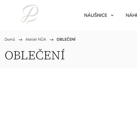
NÁUŠNICE
NÁH
Domů
/
Ateliér NÛA
/
OBLEČENÍ
OBLEČENÍ