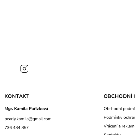
Instagram
KONTAKT
OBCHODNÍ 
Mgr. Kamila Pařízková
Obchodní podmí
Podmínky ochran
pearly.kamila
@
gmail.com
Vrácení a reklam
736 484 857
Kontakty