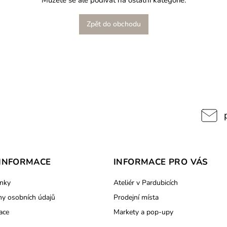
Můžete se ale podívat na ostatní kategorie.
Zpět do obchodu
INFORMACE
INFORMACE PRO VÁS
nky
Ateliér v Pardubicích
y osobních údajů
Prodejní místa
ace
Markety a pop-upy