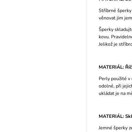
Stříbrné šperky
věnovat jim jem
Šperky skladujt
kovu. Pravideln
Jelikož je stříb
MATERIÁL: Říč
Perly použité v
odolné, při jej
ukládat je na m
MATERIÁL: Skle
Jemné šperky ze