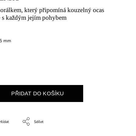
rálkem, který připomíná kouzelný ocas
e s každým jejím pohybem
 15 mm
PŘIDAT DO KOŠÍKU
Hlídat
Sdílet