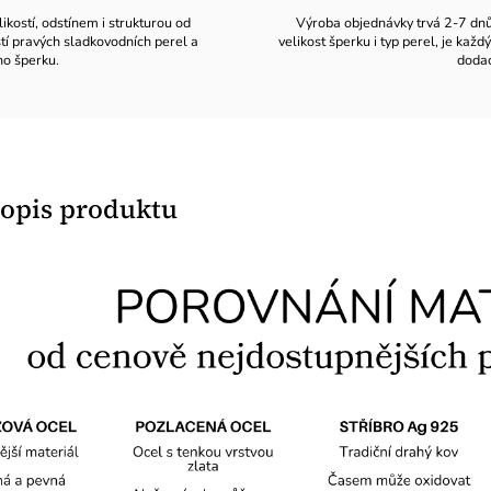
likostí, odstínem i strukturou od
Výroba objednávky trvá 2-7 dnů v
stí pravých sladkovodních perel a
velikost šperku i typ perel, je ka
ho šperku.
dodac
popis produktu