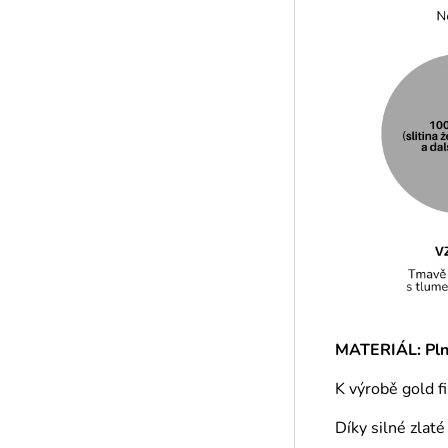
MATERIÁL: Plně
K výrobě gold f
Díky silné zlat