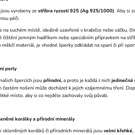
 jsou vyrobeny ze
stříbra ryzosti 925 (Ag 925/1000)
. Aby si 
nou péči.
e na suchém místě, ideálně uzavřené v krabičce nebo sáčku, č
é čištění jemným hadříkem nebo speciálním přípravkem na stříbr
ro měkčí materiál, je vhodné šperky odkládat na spaní či při spor
ní perly
 našich špercích jsou
přírodní,
a proto je každá z nich
jedinečná
ich častém nošení může docházet k jejich vzájemnému tření. Do
ěkké místo, aby si co nejdéle zachovaly svůj půvab.
něné korálky a přírodní minerály
 skleněných korálků či přírodních minerálů jsou
velmi křehké
,