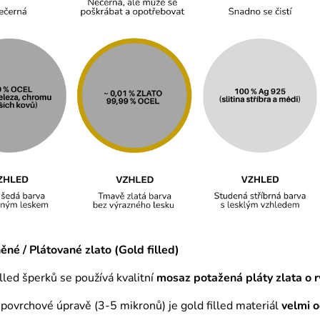
né / Plátované zlato (Gold filled)
illed šperků se používá kvalitní
mosaz
potažená pláty zlata o r
é povrchové úpravě (3-5 mikronů) je gold filled materiál
velmi 