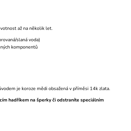
otnost až na několik let.
orovaná/slaná voda)
emných komponentů
ůvodem je koroze mědi obsažená v příměsi 14k zlata.
tícím hadříkem na šperky či odstraníte speciálním