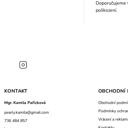
Doporučujeme vy
poškození.
Instagram
KONTAKT
OBCHODNÍ 
Mgr. Kamila Pařízková
Obchodní podmí
Podmínky ochran
pearly.kamila
@
gmail.com
Vrácení a reklam
736 484 857
Kontakty