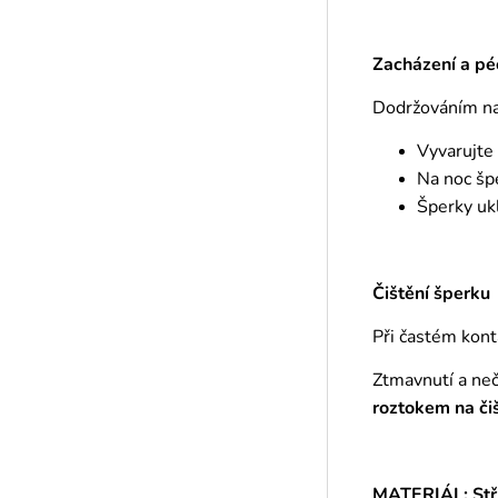
Zacházení a pé
Dodržováním naš
Vyvarujte
Na noc šp
Šperky ukl
Čištění šperku
Při častém kont
Ztmavnutí a ne
roztokem
na či
MATERIÁL: Stř