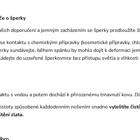
če o šperky
ich doporučení a jemným zacházením se šperky prodloužíte živ
 se kontaktu s chemickými přípravky (kosmetické přípravky, chl
erky sundávejte, během spánku by mohlo dojít k deformaci j
ádejte do uzavřené šperkovnice bez přístupu světla a vlhkosti
aktu s vodou a potem dochází k přirozenému tmavnutí kovu. D
čistoty způsobené každodenním nošením snadno
vyleštíte čis
štění zlata.
íbro