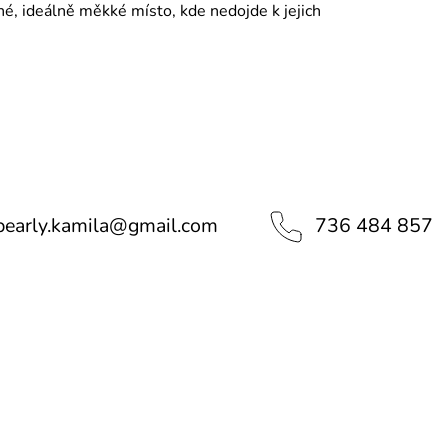
é, ideálně měkké místo, kde nedojde k jejich
pearly.kamila
@
gmail.com
736 484 857