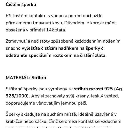
Čištění šperku
Při častém kontaktu s vodou a potem dochází k
přirozenému tmavnutí kovu. Důvodem je koroze mědi
obsažená v příměsi 14k zlata.
Ztmavnutí a nečistoty způsobené každodenním nošením
snadno
vyleštíte čistícím hadříkem na šperky či
odstraníte speciálním roztokem
na čištění zlata.
MATERIÁL: Stříbro
Stříbrné šperky jsou vyrobeny ze
stříbra ryzosti 925 (Ag
925/1000)
. Aby si zachovaly svůj krásný, lesklý vzhled,
doporučujeme věnovat jim jemnou péči.
Šperky skladujte na suchém místě, ideálně uzavřené v
krabičce nebo sáčku, čímž se omezí kontakt se vzduchem