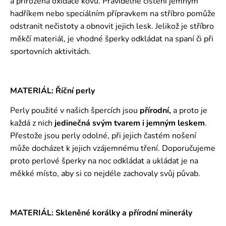
a přirozená oxidace kovu. Pravidelné čištění jemným
hadříkem nebo speciálním přípravkem na stříbro pomůže
odstranit nečistoty a obnovit jejich lesk. Jelikož je stříbro
měkčí materiál, je vhodné šperky odkládat na spaní či při
sportovních aktivitách.
MATERIÁL: Říční perly
Perly použité v našich špercích jsou
přírodní,
a proto je
každá z nich
jedinečná svým tvarem i jemným leskem
.
Přestože jsou perly odolné, při jejich častém nošení
může docházet k jejich vzájemnému tření. Doporučujeme
proto perlové šperky na noc odkládat a ukládat je na
měkké místo, aby si co nejdéle zachovaly svůj půvab.
MATERIÁL: Skleněné korálky a přírodní minerály