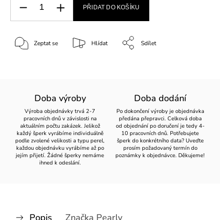
PŘIDAT DO KOŠÍKU
Zeptat se
Hlídat
Sdílet
Doba výroby
Doba dodání
Výroba objednávky trvá 2-7
Po dokončení výroby je objednávka
pracovních dnů v závislosti na
předána přepravci. Celková doba
aktuálním počtu zakázek. Jelikož
od objednání po doručení je tedy 4-
každý šperk vyrábíme individuálně
10 pracovních dnů. Potřebujete
podle zvolené velikosti a typu perel,
šperk do konkrétního data? Uveďte
každou objednávku vyrábíme až po
prosím požadovaný termín do
jejím přijetí. Žádné šperky nemáme
poznámky k objednávce. Děkujeme!
ihned k odeslání.
Popis
Značka
Pearly