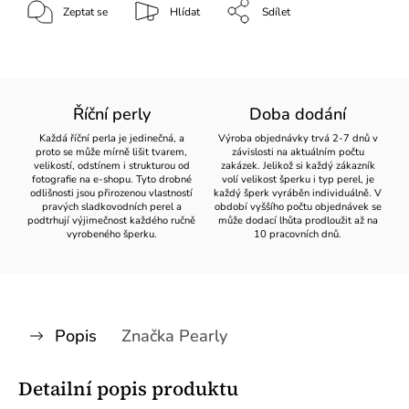
Zeptat se
Hlídat
Sdílet
Říční perly
Doba dodání
Každá říční perla je jedinečná, a
Výroba objednávky trvá 2-7 dnů v
proto se může mírně lišit tvarem,
závislosti na aktuálním počtu
velikostí, odstínem i strukturou od
zakázek. Jelikož si každý zákazník
fotografie na e-shopu. Tyto drobné
volí velikost šperku i typ perel, je
odlišnosti jsou přirozenou vlastností
každý šperk vyráběn individuálně. V
pravých sladkovodních perel a
období vyššího počtu objednávek se
podtrhují výjimečnost každého ručně
může dodací lhůta prodloužit až na
vyrobeného šperku.
10 pracovních dnů.
Popis
Značka
Pearly
Detailní popis produktu