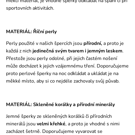
měkčí materiál, je vhodné šperky odkládat na spaní či při
sportovních aktivitách.
MATERIÁL: Říční perly
Perly použité v našich špercích jsou
přírodní,
a proto je
každá z nich
jedinečná svým tvarem i jemným leskem
.
Přestože jsou perly odolné, při jejich častém nošení
může docházet k jejich vzájemnému tření. Doporučujeme
proto perlové šperky na noc odkládat a ukládat je na
měkké místo, aby si co nejdéle zachovaly svůj půvab.
MATERIÁL: Skleněné korálky a přírodní minerály
Jemné šperky ze skleněných korálků či přírodních
minerálů jsou
velmi křehké
, a proto je vhodné s nimi
zacházet šetrně. Doporučujeme vyvarovat se