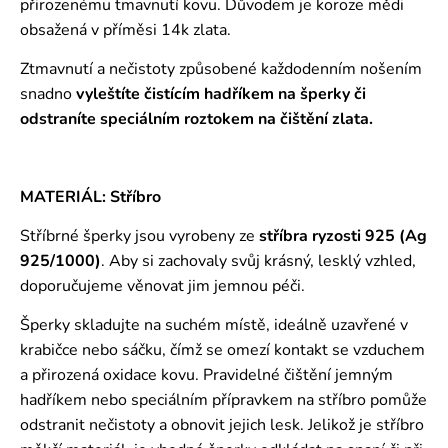
přirozenému tmavnutí kovu. Důvodem je koroze mědi
obsažená v příměsi 14k zlata.
Ztmavnutí a nečistoty způsobené každodenním nošením
snadno
vyleštíte čistícím hadříkem na šperky či
odstraníte speciálním roztokem
na čištění zlata.
MATERIÁL: Stříbro
Stříbrné šperky jsou vyrobeny ze
stříbra ryzosti 925 (Ag
925/1000)
. Aby si zachovaly svůj krásný, lesklý vzhled,
doporučujeme věnovat jim jemnou péči.
Šperky skladujte na suchém místě, ideálně uzavřené v
krabičce nebo sáčku, čímž se omezí kontakt se vzduchem
a přirozená oxidace kovu. Pravidelné čištění jemným
hadříkem nebo speciálním přípravkem na stříbro pomůže
odstranit nečistoty a obnovit jejich lesk. Jelikož je stříbro