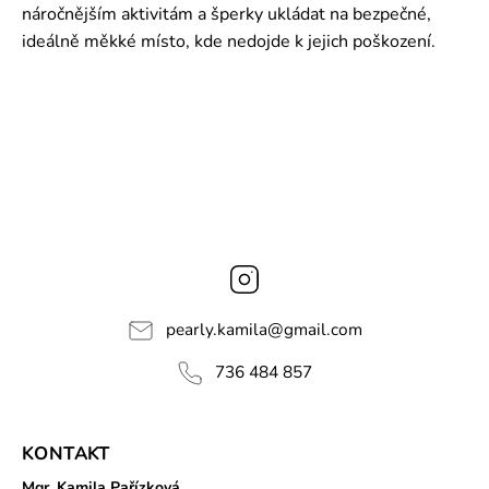
náročnějším aktivitám a šperky ukládat na bezpečné,
ideálně měkké místo, kde nedojde k jejich poškození.
Instagram
pearly.kamila
@
gmail.com
736 484 857
KONTAKT
Mgr. Kamila Pařízková