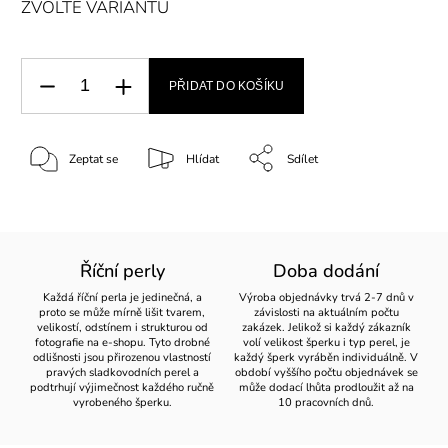
ZVOLTE VARIANTU
PŘIDAT DO KOŠÍKU
Zeptat se
Hlídat
Sdílet
Říční perly
Doba dodání
Každá říční perla je jedinečná, a
Výroba objednávky trvá 2-7 dnů v
proto se může mírně lišit tvarem,
závislosti na aktuálním počtu
velikostí, odstínem i strukturou od
zakázek. Jelikož si každý zákazník
fotografie na e-shopu. Tyto drobné
volí velikost šperku i typ perel, je
odlišnosti jsou přirozenou vlastností
každý šperk vyráběn individuálně. V
pravých sladkovodních perel a
období vyššího počtu objednávek se
podtrhují výjimečnost každého ručně
může dodací lhůta prodloužit až na
vyrobeného šperku.
10 pracovních dnů.