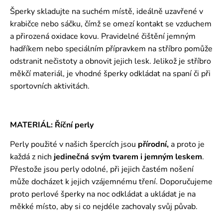
Šperky skladujte na suchém místě, ideálně uzavřené v
krabičce nebo sáčku, čímž se omezí kontakt se vzduchem
a přirozená oxidace kovu. Pravidelné čištění jemným
hadříkem nebo speciálním přípravkem na stříbro pomůže
odstranit nečistoty a obnovit jejich lesk. Jelikož je stříbro
měkčí materiál, je vhodné šperky odkládat na spaní či při
sportovních aktivitách.
MATERIÁL: Říční perly
Perly použité v našich špercích jsou
přírodní,
a proto je
každá z nich
jedinečná svým tvarem i jemným leskem
.
Přestože jsou perly odolné, při jejich častém nošení
může docházet k jejich vzájemnému tření. Doporučujeme
proto perlové šperky na noc odkládat a ukládat je na
měkké místo, aby si co nejdéle zachovaly svůj půvab.