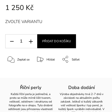
1 250 Kč
ZVOLTE VARIANTU
PŘIDAT DO KOŠÍKU
Zeptat se
Hlídat
Sdílet
Říční perly
Doba dodání
Každá říční perla je jedinečná, a
Výroba objednávky trvá 2-7 dnů v
proto se může mírně lišit tvarem,
závislosti na aktuálním počtu
velikostí, odstínem i strukturou od
zakázek. Jelikož si každý zákazník
fotografie na e-shopu. Tyto drobné
volí velikost šperku i typ perel, je
odlišnosti jsou přirozenou vlastností
každý šperk vyráběn individuálně. V