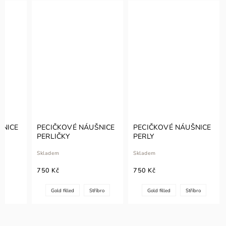
ŠNICE
PECIČKOVÉ NÁUŠNICE
PECIČKOVÉ NÁUŠNICE
PERLIČKY
PERLY
Skladem
Skladem
750 Kč
750 Kč
Gold filled
Stříbro
Gold filled
Stříbro