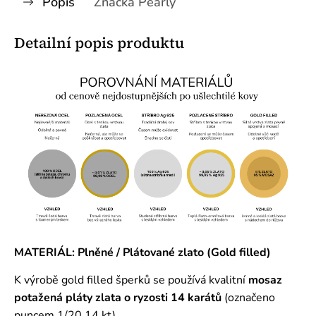
Popis
Značka
Pearly
Detailní popis produktu
MATERIÁL: Plněné / Plátované zlato (Gold filled)
K výrobě gold filled šperků se používá kvalitní
mosaz
potažená pláty zlata o ryzosti 14 karátů
(označeno
puncem 1/20 14 kt).