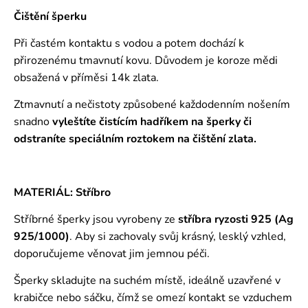
Čištění šperku
Při častém kontaktu s vodou a potem dochází k
přirozenému tmavnutí kovu. Důvodem je koroze mědi
obsažená v příměsi 14k zlata.
Ztmavnutí a nečistoty způsobené každodenním nošením
snadno
vyleštíte čistícím hadříkem na šperky či
odstraníte speciálním roztokem
na čištění zlata.
MATERIÁL: Stříbro
Stříbrné šperky jsou vyrobeny ze
stříbra ryzosti 925 (Ag
925/1000)
. Aby si zachovaly svůj krásný, lesklý vzhled,
doporučujeme věnovat jim jemnou péči.
Šperky skladujte na suchém místě, ideálně uzavřené v
krabičce nebo sáčku, čímž se omezí kontakt se vzduchem