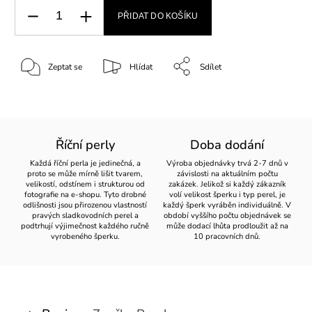
PŘIDAT DO KOŠÍKU
Zeptat se
Hlídat
Sdílet
Říční perly
Doba dodání
Každá říční perla je jedinečná, a
Výroba objednávky trvá 2-7 dnů v
proto se může mírně lišit tvarem,
závislosti na aktuálním počtu
velikostí, odstínem i strukturou od
zakázek. Jelikož si každý zákazník
fotografie na e-shopu. Tyto drobné
volí velikost šperku i typ perel, je
odlišnosti jsou přirozenou vlastností
každý šperk vyráběn individuálně. V
pravých sladkovodních perel a
období vyššího počtu objednávek se
podtrhují výjimečnost každého ručně
může dodací lhůta prodloužit až na
vyrobeného šperku.
10 pracovních dnů.