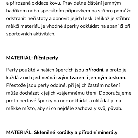
a přirozená oxidace kovu. Pravidelné čištění jemným
hadříkem nebo speciálním přípravkem na stříbro pomůže
odstranit nečistoty a obnovit jejich lesk. Jelikož je stříbro
měkčí materiál, je vhodné šperky odkládat na spaní či při
sportovních aktivitách.
MATERIÁL: Říční perly
Perly použité v našich špercích jsou
přírodní,
a proto je
každá z nich
jedinečná svým tvarem i jemným leskem
.
Přestože jsou perly odolné, při jejich častém nošení
může docházet k jejich vzájemnému tření. Doporučujeme
proto perlové šperky na noc odkládat a ukládat je na
měkké místo, aby si co nejdéle zachovaly svůj půvab.
MATERIÁL: Skleněné korálky a přírodní minerály