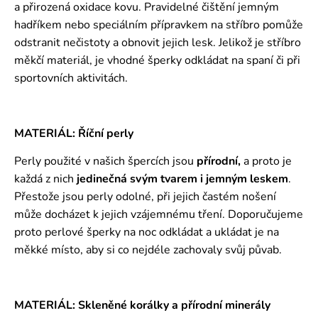
a přirozená oxidace kovu. Pravidelné čištění jemným
hadříkem nebo speciálním přípravkem na stříbro pomůže
odstranit nečistoty a obnovit jejich lesk. Jelikož je stříbro
měkčí materiál, je vhodné šperky odkládat na spaní či při
sportovních aktivitách.
MATERIÁL: Říční perly
Perly použité v našich špercích jsou
přírodní,
a proto je
každá z nich
jedinečná svým tvarem i jemným leskem
.
Přestože jsou perly odolné, při jejich častém nošení
může docházet k jejich vzájemnému tření. Doporučujeme
proto perlové šperky na noc odkládat a ukládat je na
měkké místo, aby si co nejdéle zachovaly svůj půvab.
MATERIÁL: Skleněné korálky a přírodní minerály