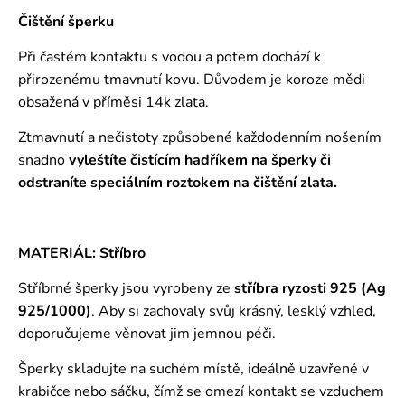
Čištění šperku
Při častém kontaktu s vodou a potem dochází k
přirozenému tmavnutí kovu. Důvodem je koroze mědi
obsažená v příměsi 14k zlata.
Ztmavnutí a nečistoty způsobené každodenním nošením
snadno
vyleštíte čistícím hadříkem na šperky či
odstraníte speciálním roztokem
na čištění zlata.
MATERIÁL: Stříbro
Stříbrné šperky jsou vyrobeny ze
stříbra ryzosti 925 (Ag
925/1000)
. Aby si zachovaly svůj krásný, lesklý vzhled,
doporučujeme věnovat jim jemnou péči.
Šperky skladujte na suchém místě, ideálně uzavřené v
krabičce nebo sáčku, čímž se omezí kontakt se vzduchem