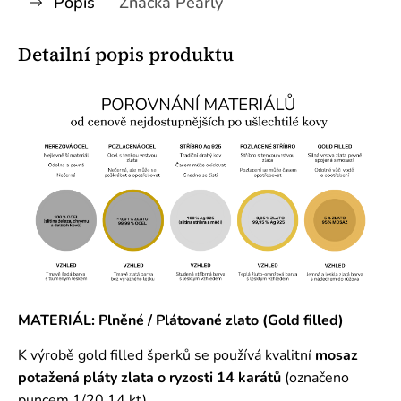
Popis
Značka
Pearly
Detailní popis produktu
MATERIÁL: Plněné / Plátované zlato (Gold filled)
K výrobě gold filled šperků se používá kvalitní
mosaz
potažená pláty zlata o ryzosti 14 karátů
(označeno
puncem 1/20 14 kt).