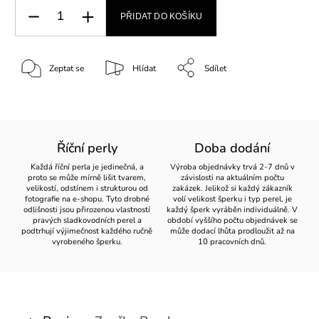
PŘIDAT DO KOŠÍKU
Zeptat se
Hlídat
Sdílet
Říční perly
Doba dodání
Každá říční perla je jedinečná, a
Výroba objednávky trvá 2-7 dnů v
proto se může mírně lišit tvarem,
závislosti na aktuálním počtu
velikostí, odstínem i strukturou od
zakázek. Jelikož si každý zákazník
fotografie na e-shopu. Tyto drobné
volí velikost šperku i typ perel, je
odlišnosti jsou přirozenou vlastností
každý šperk vyráběn individuálně. V
pravých sladkovodních perel a
období vyššího počtu objednávek se
podtrhují výjimečnost každého ručně
může dodací lhůta prodloužit až na
vyrobeného šperku.
10 pracovních dnů.