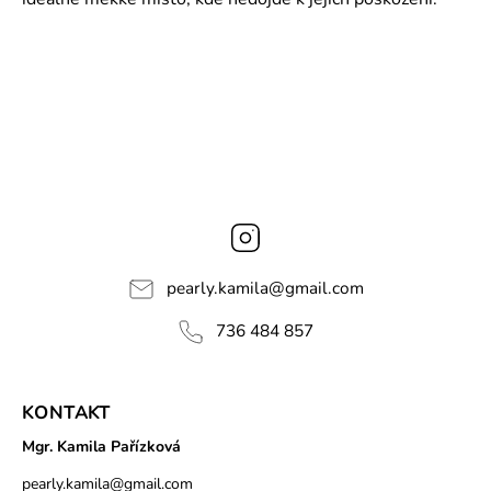
Instagram
pearly.kamila
@
gmail.com
736 484 857
KONTAKT
Mgr. Kamila Pařízková
pearly.kamila
@
gmail.com