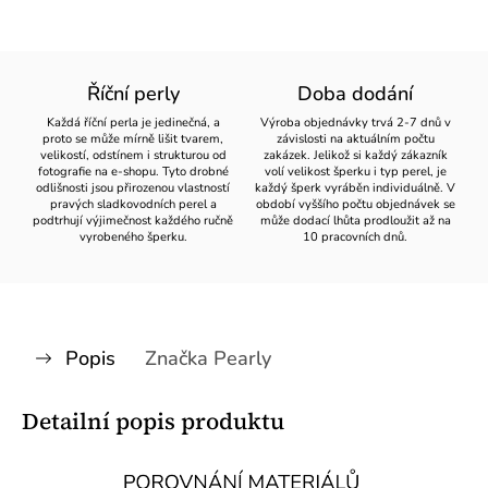
Říční perly
Doba dodání
Každá říční perla je jedinečná, a
Výroba objednávky trvá 2-7 dnů v
proto se může mírně lišit tvarem,
závislosti na aktuálním počtu
velikostí, odstínem i strukturou od
zakázek. Jelikož si každý zákazník
fotografie na e-shopu. Tyto drobné
volí velikost šperku i typ perel, je
odlišnosti jsou přirozenou vlastností
každý šperk vyráběn individuálně. V
pravých sladkovodních perel a
období vyššího počtu objednávek se
podtrhují výjimečnost každého ručně
může dodací lhůta prodloužit až na
vyrobeného šperku.
10 pracovních dnů.
Popis
Značka
Pearly
Detailní popis produktu