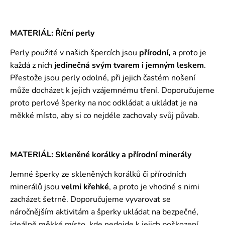
MATERIÁL: Říční perly
Perly použité v našich špercích jsou
přírodní,
a proto je
každá z nich
jedinečná svým tvarem i jemným leskem
.
Přestože jsou perly odolné, při jejich častém nošení
může docházet k jejich vzájemnému tření. Doporučujeme
proto perlové šperky na noc odkládat a ukládat je na
měkké místo, aby si co nejdéle zachovaly svůj půvab.
MATERIÁL: Skleněné korálky a přírodní minerály
Jemné šperky ze skleněných korálků či přírodních
minerálů jsou
velmi křehké
, a proto je vhodné s nimi
zacházet šetrně. Doporučujeme vyvarovat se
náročnějším aktivitám a šperky ukládat na bezpečné,
ideálně měkké místo, kde nedojde k jejich poškození.