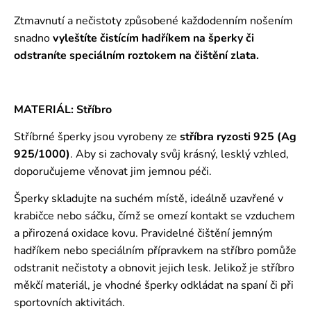
Ztmavnutí a nečistoty způsobené každodenním nošením
snadno
vyleštíte čistícím hadříkem na šperky či
odstraníte speciálním roztokem
na čištění zlata.
MATERIÁL: Stříbro
Stříbrné šperky jsou vyrobeny ze
stříbra ryzosti 925 (Ag
925/1000)
. Aby si zachovaly svůj krásný, lesklý vzhled,
doporučujeme věnovat jim jemnou péči.
Šperky skladujte na suchém místě, ideálně uzavřené v
krabičce nebo sáčku, čímž se omezí kontakt se vzduchem
a přirozená oxidace kovu. Pravidelné čištění jemným
hadříkem nebo speciálním přípravkem na stříbro pomůže
odstranit nečistoty a obnovit jejich lesk. Jelikož je stříbro
měkčí materiál, je vhodné šperky odkládat na spaní či při
sportovních aktivitách.