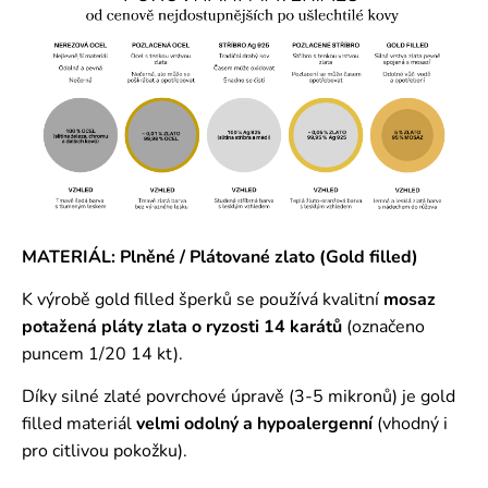
MATERIÁL: Plněné / Plátované zlato (Gold filled)
K výrobě gold filled šperků se používá kvalitní
mosaz
potažená pláty zlata o ryzosti 14 karátů
(označeno
puncem 1/20 14 kt).
Díky silné zlaté povrchové úpravě (3-5 mikronů) je gold
filled materiál
velmi odolný a hypoalergenní
(vhodný i
pro citlivou pokožku).