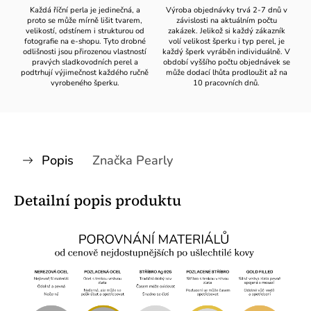
Každá říční perla je jedinečná, a
Výroba objednávky trvá 2-7 dnů v
proto se může mírně lišit tvarem,
závislosti na aktuálním počtu
velikostí, odstínem i strukturou od
zakázek. Jelikož si každý zákazník
fotografie na e-shopu. Tyto drobné
volí velikost šperku i typ perel, je
odlišnosti jsou přirozenou vlastností
každý šperk vyráběn individuálně. V
pravých sladkovodních perel a
období vyššího počtu objednávek se
podtrhují výjimečnost každého ručně
může dodací lhůta prodloužit až na
vyrobeného šperku.
10 pracovních dnů.
Popis
Značka
Pearly
Detailní popis produktu