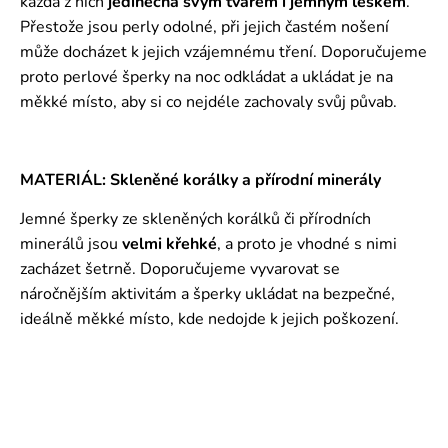
každá z nich
jedinečná svým tvarem i jemným leskem
.
Přestože jsou perly odolné, při jejich častém nošení
může docházet k jejich vzájemnému tření. Doporučujeme
proto perlové šperky na noc odkládat a ukládat je na
měkké místo, aby si co nejdéle zachovaly svůj půvab.
MATERIÁL: Skleněné korálky a přírodní minerály
Jemné šperky ze skleněných korálků či přírodních
minerálů jsou
velmi křehké
, a proto je vhodné s nimi
zacházet šetrně. Doporučujeme vyvarovat se
náročnějším aktivitám a šperky ukládat na bezpečné,
ideálně měkké místo, kde nedojde k jejich poškození.