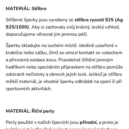
MATERIÁL: Stříbro
Stříbrné šperky jsou vyrobeny ze
stříbra ryzosti 925 (Ag
925/1000)
. Aby si zachovaly svůj krásný, lesklý vzhled,
doporučujeme věnovat jim jemnou péči.
Šperky skladujte na suchém místě, ideálně uzavřené v
krabičce nebo sáčku, čímž se omezí kontakt se vzduchem
a přirozená oxidace kovu. Pravidelné čištění jemným
hadříkem nebo speciálním přípravkem na stříbro pomůže
odstranit nečistoty a obnovit jejich lesk. Jelikož je stříbro
měkčí materiál, je vhodné šperky odkládat na spaní či při
sportovních aktivitách.
MATERIÁL: Říční perly
Perly použité v našich špercích jsou
přírodní,
a proto je