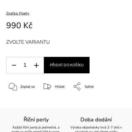
Značka:
Pearly
990 Kč
ZVOLTE VARIANTU
PŘIDAT DO KOŠÍKU
Zeptat se
Hlídat
Sdílet
Říční perly
Doba dodání
Každá říční perla je jedinečná, a
Výroba objednávky trvá 2-7 dnů v
proto se může mírně lišit tvarem,
závislosti na aktuálním počtu