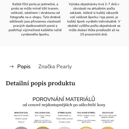
Každá říční perla je jedinečná, a
Výroba objednávky trvá 2-7 dnů v
proto se může mírně lišit tvarem,
závislosti na aktuálním počtu
velikostí, odstínem i strukturou od
zakázek. Jelikož si každý zákazník
fotografie na e-shopu. Tyto drobné
volí velikost šperku i typ perel, je
odlišnosti jsou přirozenou vlastností
každý šperk vyráběn individuálně. V
pravých sladkovodních perel a
období vyššího počtu objednávek se
podtrhují výjimečnost každého ručně
může dodací lhůta prodloužit až na
vyrobeného šperku.
10 pracovních dnů.
Popis
Značka
Pearly
Detailní popis produktu