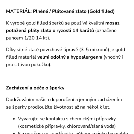
MATERIÁL: Plněné / Plátované zlato (Gold filled)
K výrobě gold filled šperků se používá kvalitní
mosaz
potažená pláty zlata o ryzosti 14 karátů
(označeno
puncem 1/20 14 kt).
Díky silné zlaté povrchové úpravě (3-5 mikronů) je gold
filled materiál
velmi odolný a hypoalergenní
(vhodný i
pro citlivou pokožku).
Zacházení a péče o šperky
Dodržováním našich doporučení a jemným zacházením
se šperky prodloužíte životnost až na několik let.
Vyvarujte se kontaktu s chemickými přípravky
(kosmetické přípravky, chlorovaná/slaná voda)
Na noc šperky sundávejte, během spánku by mohlo