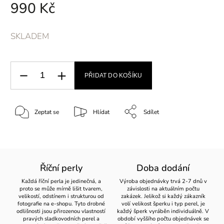
990 Kč
SKLADEM
PŘIDAT DO KOŠÍKU
Zeptat se
Hlídat
Sdílet
Říční perly
Doba dodání
Každá říční perla je jedinečná, a
Výroba objednávky trvá 2-7 dnů v
proto se může mírně lišit tvarem,
závislosti na aktuálním počtu
velikostí, odstínem i strukturou od
zakázek. Jelikož si každý zákazník
fotografie na e-shopu. Tyto drobné
volí velikost šperku i typ perel, je
odlišnosti jsou přirozenou vlastností
každý šperk vyráběn individuálně. V
pravých sladkovodních perel a
období vyššího počtu objednávek se