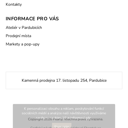
Kontakty
INFORMACE PRO VÁS
Ateliér v Pardubicích
Prodejní místa
Markety a pop-upy
Kamenná prodejna 17. listopadu 254, Pardubice
K personalizaci obsahu a reklam, poskytování funkcí
sociálních médií a analýze naší návštěvnosti využíváme
soubory cookies. Více informací
zde
.
Copyright 2026
Pearly
. Všechna práva vyhrazena.
Rozumím
Grafický návrh vytvořil a nakódoval
Shoptak.cz