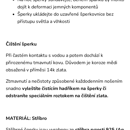
dojít k deformaci jemných komponentů
Šperky ukládejte do uzavřené šperkovnice bez
přístupu světla a vlhkosti
Čištění šperku
Při častém kontaktu s vodou a potem dochází k
přirozenému tmavnutí kovu. Důvodem je koroze mědi
obsažená v příměsi 14k zlata.
Ztmavnutí a nečistoty způsobené každodenním nošením
snadno
vyleštíte čistícím hadříkem na šperky či
odstraníte speciálním roztokem
na čištění zlata.
MATERIÁL: Stříbro
Stříbrné šperky jsou vyrobeny ze
stříbra ryzosti 925 (Ag