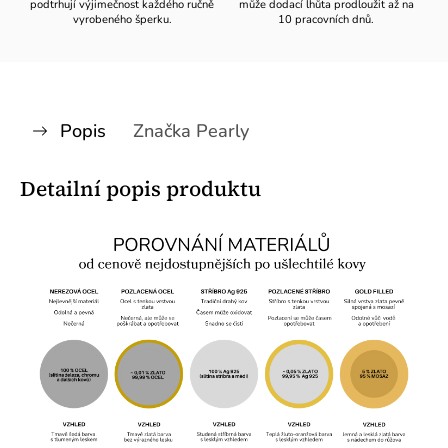
podtrhují výjimečnost každého ručně
může dodací lhůta prodloužit až na
vyrobeného šperku.
10 pracovních dnů.
Popis
Značka
Pearly
Detailní popis produktu