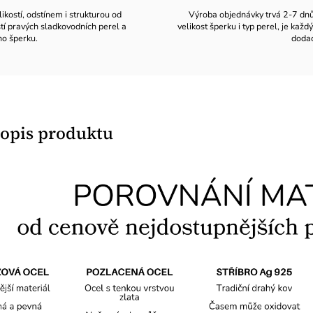
likostí, odstínem i strukturou od
Výroba objednávky trvá 2-7 dnů v
stí pravých sladkovodních perel a
velikost šperku i typ perel, je ka
ho šperku.
dodac
popis produktu