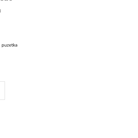
u
á puzetka