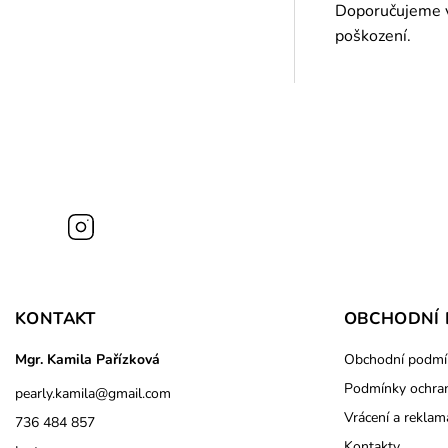
Doporučujeme vy
poškození.
Instagram
KONTAKT
OBCHODNÍ 
Mgr. Kamila Pařízková
Obchodní podmí
Podmínky ochran
pearly.kamila
@
gmail.com
Vrácení a reklam
736 484 857
Kontakty