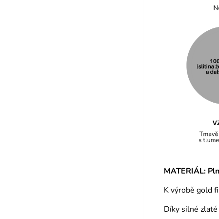
MATERIÁL: Plně
K výrobě gold f
Díky silné zlat