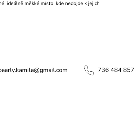
é, ideálně měkké místo, kde nedojde k jejich
pearly.kamila
@
gmail.com
736 484 857