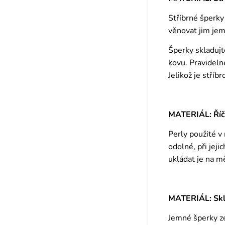
Stříbrné šperky
věnovat jim jem
Šperky skladujt
kovu. Pravideln
Jelikož je stříb
MATERIÁL: Říč
Perly použité v
odolné, při jej
ukládat je na m
MATERIÁL: Skle
Jemné šperky ze