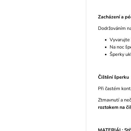
Zacházení a pé
Dodržováním naš
Vyvarujte
Na noc šp
Šperky ukl
Čištění šperku
Při častém kont
Ztmavnutí a ne
roztokem
na či
MATERIÁL: Stř