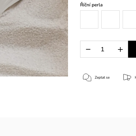
Říční perla
Zeptat se