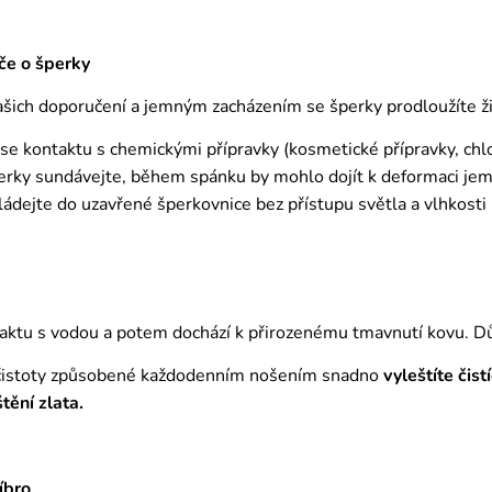
če o šperky
ich doporučení a jemným zacházením se šperky prodloužíte živ
 se kontaktu s chemickými přípravky (kosmetické přípravky, chl
erky sundávejte, během spánku by mohlo dojít k deformaci j
ádejte do uzavřené šperkovnice bez přístupu světla a vlhkosti
aktu s vodou a potem dochází k přirozenému tmavnutí kovu. D
čistoty způsobené každodenním nošením snadno
vyleštíte čis
štění zlata.
íbro