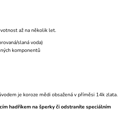
otnost až na několik let.
orovaná/slaná voda)
emných komponentů
ůvodem je koroze mědi obsažená v příměsi 14k zlata.
tícím hadříkem na šperky či odstraníte speciálním