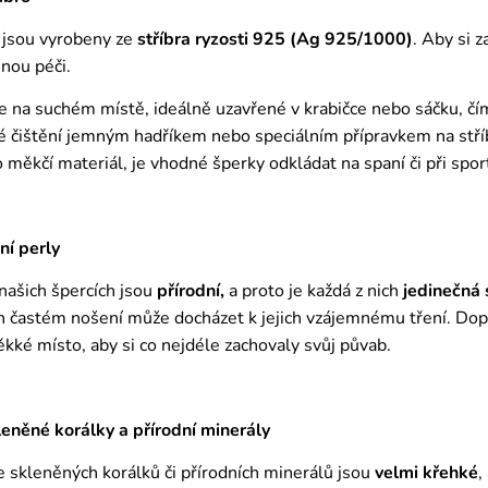
 jsou vyrobeny ze
stříbra ryzosti 925 (Ag 925/1000)
. Aby si 
nou péči.
e na suchém místě, ideálně uzavřené v krabičce nebo sáčku, č
é čištění jemným hadříkem nebo speciálním přípravkem na stříbr
ro měkčí materiál, je vhodné šperky odkládat na spaní či při spor
ní perly
 našich špercích jsou
přírodní,
a proto je každá z nich
jedinečná
ich častém nošení může docházet k jejich vzájemnému tření. Do
ěkké místo, aby si co nejdéle zachovaly svůj půvab.
něné korálky a přírodní minerály
 skleněných korálků či přírodních minerálů jsou
velmi křehké
,