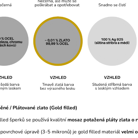
né / Plátované zlato (Gold filled)
illed šperků se používá kvalitní
mosaz
potažená pláty zlata o r
é povrchové úpravě (3-5 mikronů) je gold filled materiál
velmi 