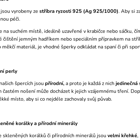
 jsou vyrobeny ze
stříbra ryzosti 925 (Ag 925/1000)
. Aby si 
nou péči.
e na suchém místě, ideálně uzavřené v krabičce nebo sáčku, č
é čištění jemným hadříkem nebo speciálním přípravkem na stříbr
ro měkčí materiál, je vhodné šperky odkládat na spaní či při spor
ní perly
 našich špercích jsou
přírodní,
a proto je každá z nich
jedinečná
ich častém nošení může docházet k jejich vzájemnému tření. Do
ěkké místo, aby si co nejdéle zachovaly svůj půvab.
něné korálky a přírodní minerály
 skleněných korálků či přírodních minerálů jsou
velmi křehké
,