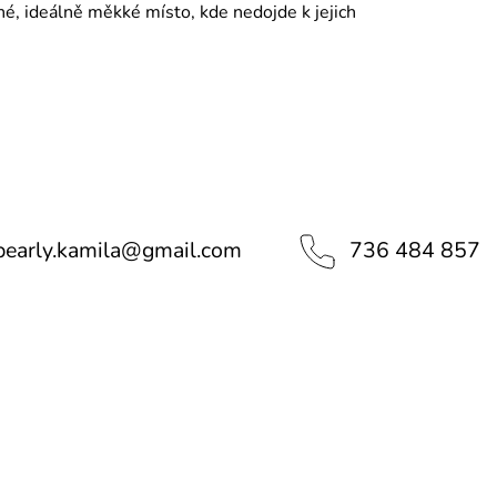
é, ideálně měkké místo, kde nedojde k jejich
pearly.kamila
@
gmail.com
736 484 857