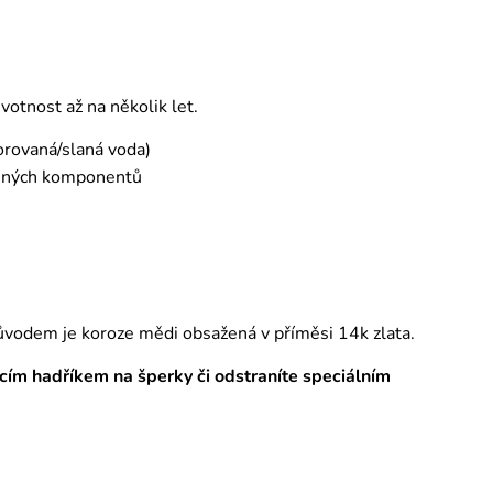
otnost až na několik let.
orovaná/slaná voda)
emných komponentů
ůvodem je koroze mědi obsažená v příměsi 14k zlata.
tícím hadříkem na šperky či odstraníte speciálním