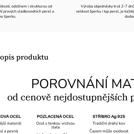
likostí, odstínem i strukturou od
Výroba objednávky trvá 2-7 dnů v
stí pravých sladkovodních perel a
velikost šperku i typ perel, je ka
ho šperku.
dodac
popis produktu