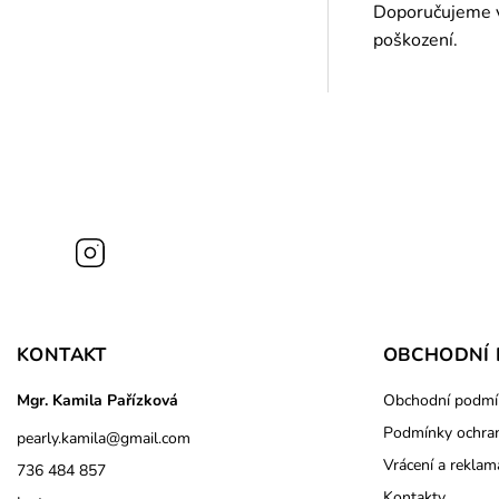
Doporučujeme vy
poškození.
Instagram
KONTAKT
OBCHODNÍ 
Mgr. Kamila Pařízková
Obchodní podmí
Podmínky ochran
pearly.kamila
@
gmail.com
Vrácení a reklam
736 484 857
Kontakty