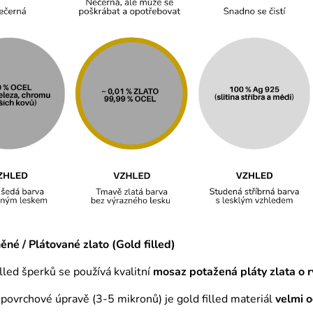
né / Plátované zlato (Gold filled)
illed šperků se používá kvalitní
mosaz
potažená pláty zlata o r
é povrchové úpravě (3-5 mikronů) je gold filled materiál
velmi 