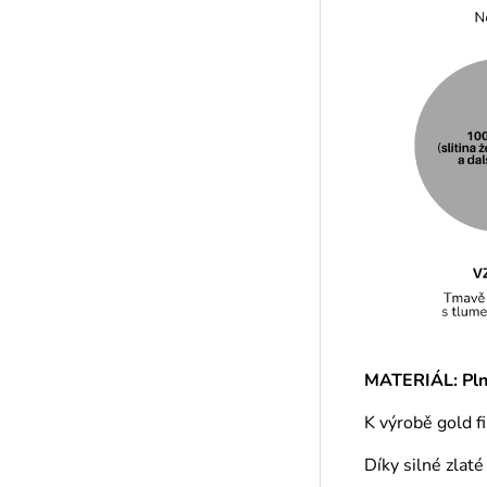
MATERIÁL: Plně
K výrobě gold f
Díky silné zlat