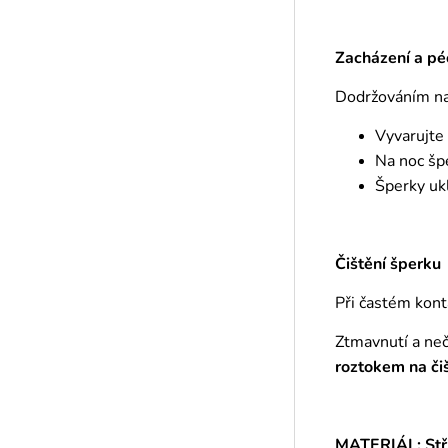
Zacházení a pé
Dodržováním naš
Vyvarujte
Na noc šp
Šperky ukl
Čištění šperku
Při častém kont
Ztmavnutí a ne
roztokem
na či
MATERIÁL: Stř