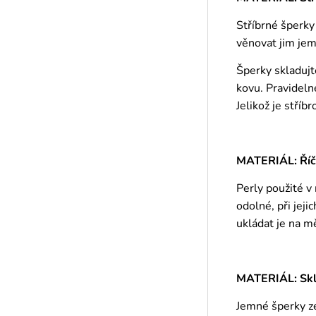
Stříbrné šperky
věnovat jim jem
Šperky skladujt
kovu. Pravideln
Jelikož je stříb
MATERIÁL: Říč
Perly použité v
odolné, při jej
ukládat je na m
MATERIÁL: Skle
Jemné šperky ze