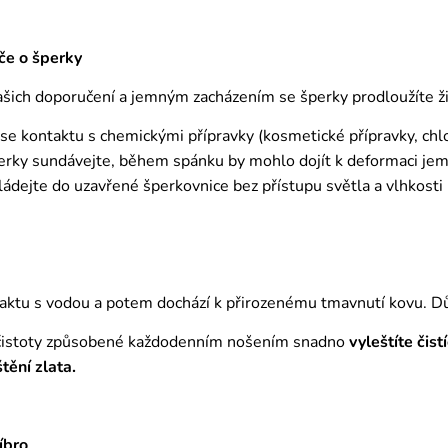
če o šperky
ich doporučení a jemným zacházením se šperky prodloužíte živ
 se kontaktu s chemickými přípravky (kosmetické přípravky, chl
erky sundávejte, během spánku by mohlo dojít k deformaci j
ádejte do uzavřené šperkovnice bez přístupu světla a vlhkosti
aktu s vodou a potem dochází k přirozenému tmavnutí kovu. D
čistoty způsobené každodenním nošením snadno
vyleštíte čis
štění zlata.
íbro