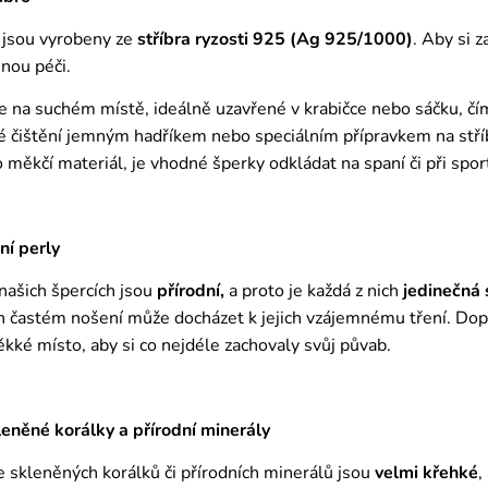
 jsou vyrobeny ze
stříbra ryzosti 925 (Ag 925/1000)
. Aby si 
nou péči.
e na suchém místě, ideálně uzavřené v krabičce nebo sáčku, č
é čištění jemným hadříkem nebo speciálním přípravkem na stříbr
ro měkčí materiál, je vhodné šperky odkládat na spaní či při spor
ní perly
 našich špercích jsou
přírodní,
a proto je každá z nich
jedinečná
ich častém nošení může docházet k jejich vzájemnému tření. Do
ěkké místo, aby si co nejdéle zachovaly svůj půvab.
něné korálky a přírodní minerály
 skleněných korálků či přírodních minerálů jsou
velmi křehké
,