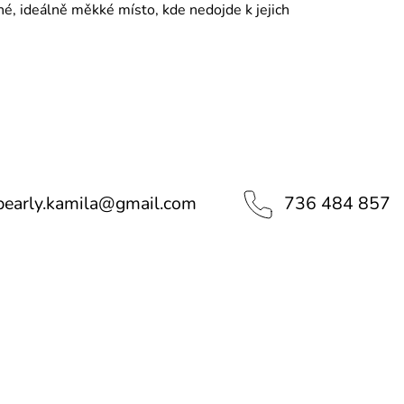
é, ideálně měkké místo, kde nedojde k jejich
pearly.kamila
@
gmail.com
736 484 857