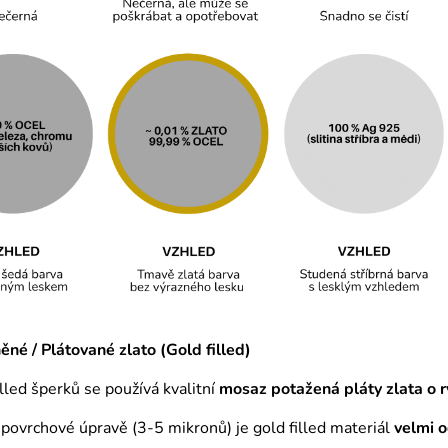
né / Plátované zlato (Gold filled)
illed šperků se používá kvalitní
mosaz
potažená pláty zlata o r
é povrchové úpravě (3-5 mikronů) je gold filled materiál
velmi 