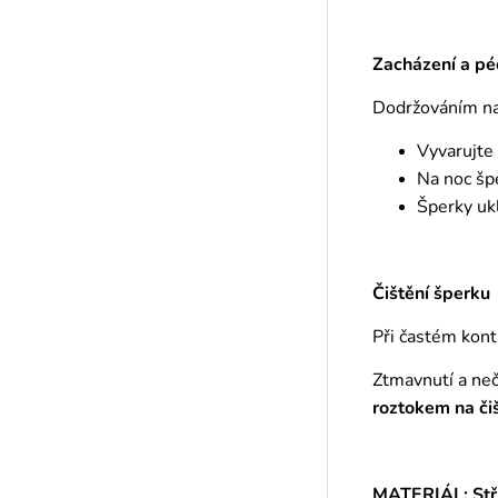
Zacházení a pé
Dodržováním naš
Vyvarujte
Na noc šp
Šperky ukl
Čištění šperku
Při častém kont
Ztmavnutí a ne
roztokem
na či
MATERIÁL: Stř