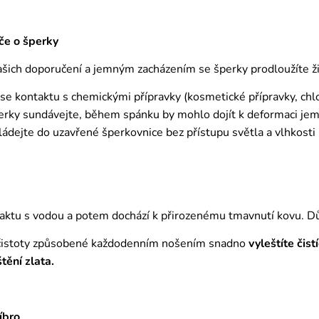
če o šperky
ich doporučení a jemným zacházením se šperky prodloužíte živ
 se kontaktu s chemickými přípravky (kosmetické přípravky, chl
erky sundávejte, během spánku by mohlo dojít k deformaci j
ádejte do uzavřené šperkovnice bez přístupu světla a vlhkosti
aktu s vodou a potem dochází k přirozenému tmavnutí kovu. D
čistoty způsobené každodenním nošením snadno
vyleštíte čis
štění zlata.
íbro