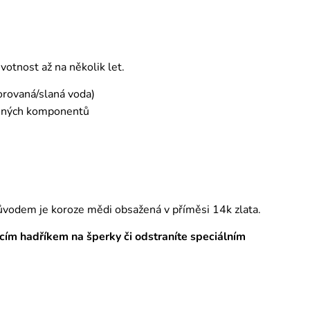
otnost až na několik let.
orovaná/slaná voda)
emných komponentů
ůvodem je koroze mědi obsažená v příměsi 14k zlata.
tícím hadříkem na šperky či odstraníte speciálním