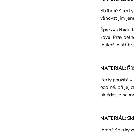
Stříbrné šperky
věnovat jim jem
Šperky skladujt
kovu. Pravideln
Jelikož je stříb
MATERIÁL: Říč
Perly použité v
odolné, při jej
ukládat je na m
MATERIÁL: Skle
Jemné šperky ze