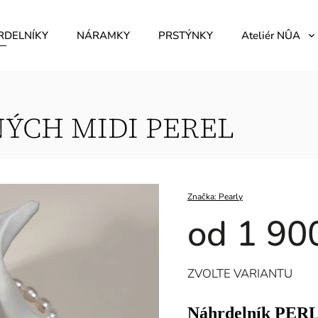
RDELNÍKY
NÁRAMKY
PRSTÝNKY
Ateliér NÛA
ÝCH MIDI PEREL
Značka:
Pearly
od
1 90
ZVOLTE VARIANTU
Náhrdelník PE