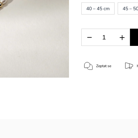
40 – 45 cm
45 – 5
Zeptat se