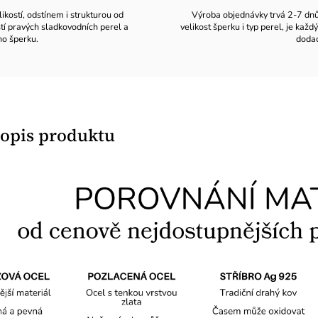
likostí, odstínem i strukturou od
Výroba objednávky trvá 2-7 dnů v
stí pravých sladkovodních perel a
velikost šperku i typ perel, je ka
ho šperku.
dodac
popis produktu