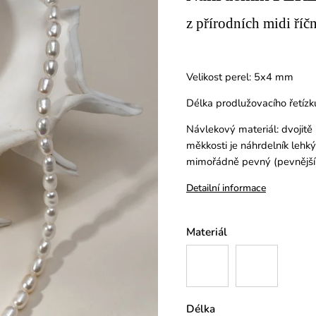
z přírodních midi říčn
Velikost perel: 5x4 mm
Délka prodlužovacího řetízk
Návlekový materiál: dvojitě
měkkosti je náhrdelník lehk
mimořádně pevný (pevnější 
Detailní informace
Materiál
Délka