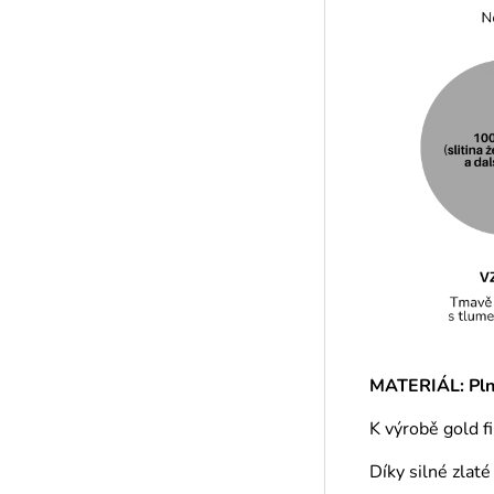
MATERIÁL: Plně
K výrobě gold f
Díky silné zlat