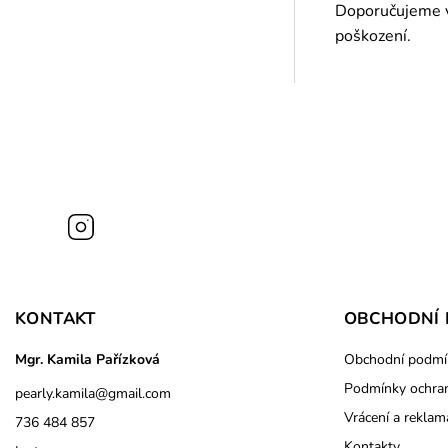
Doporučujeme vy
poškození.
Instagram
KONTAKT
OBCHODNÍ 
Mgr. Kamila Pařízková
Obchodní podmí
Podmínky ochran
pearly.kamila
@
gmail.com
Vrácení a reklam
736 484 857
Kontakty