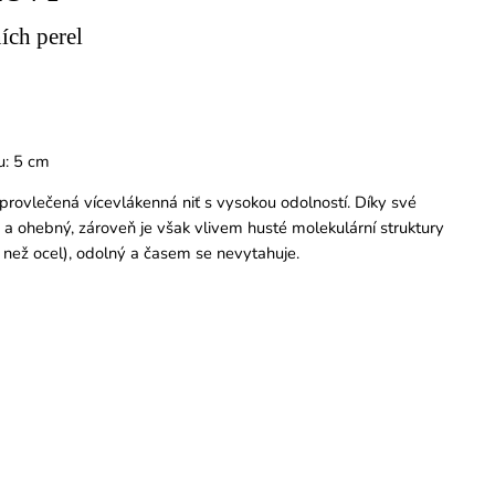
ích perel
u: 5 cm
 provlečená vícevlákenná niť s vysokou odolností. Díky své
ý a ohebný, zároveň je však vlivem husté molekulární struktury
než ocel), odolný a časem se nevytahuje.