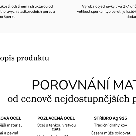
likostí, odstínem i strukturou od
Výroba objednávky trvá 2-7 dnů v
stí pravých sladkovodních perel a
velikost šperku i typ perel, je ka
ho šperku.
dodac
popis produktu