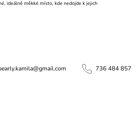
é, ideálně měkké místo, kde nedojde k jejich
pearly.kamila
@
gmail.com
736 484 857