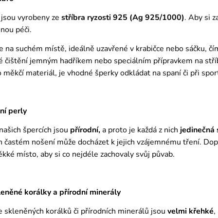
 jsou vyrobeny ze
stříbra ryzosti 925 (Ag 925/1000)
. Aby si 
nou péči.
e na suchém místě, ideálně uzavřené v krabičce nebo sáčku, č
é čištění jemným hadříkem nebo speciálním přípravkem na stříbr
ro měkčí materiál, je vhodné šperky odkládat na spaní či při spor
ní perly
 našich špercích jsou
přírodní,
a proto je každá z nich
jedinečná
ich častém nošení může docházet k jejich vzájemnému tření. Do
ěkké místo, aby si co nejdéle zachovaly svůj půvab.
něné korálky a přírodní minerály
 skleněných korálků či přírodních minerálů jsou
velmi křehké
,