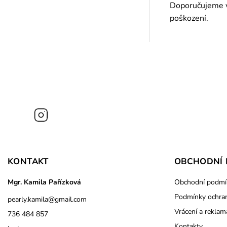
Doporučujeme vy
poškození.
Instagram
KONTAKT
OBCHODNÍ 
Mgr. Kamila Pařízková
Obchodní podmí
Podmínky ochran
pearly.kamila
@
gmail.com
Vrácení a reklam
736 484 857
Kontakty