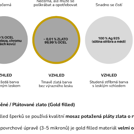
né / Plátované zlato (Gold filled)
illed šperků se používá kvalitní
mosaz
potažená pláty zlata o r
é povrchové úpravě (3-5 mikronů) je gold filled materiál
velmi 