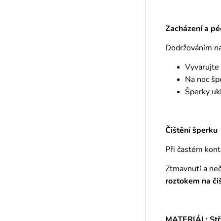
Zacházení a pé
Dodržováním naš
Vyvarujte
Na noc šp
Šperky ukl
Čištění šperku
Při častém kont
Ztmavnutí a ne
roztokem
na či
MATERIÁL: Stř