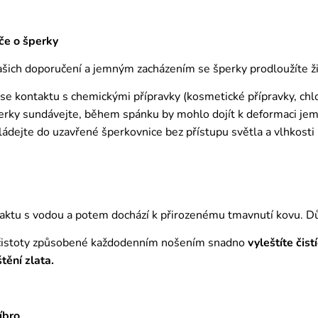
če o šperky
ich doporučení a jemným zacházením se šperky prodloužíte živ
 se kontaktu s chemickými přípravky (kosmetické přípravky, chl
erky sundávejte, během spánku by mohlo dojít k deformaci j
ádejte do uzavřené šperkovnice bez přístupu světla a vlhkosti
aktu s vodou a potem dochází k přirozenému tmavnutí kovu. D
čistoty způsobené každodenním nošením snadno
vyleštíte čis
štění zlata.
íbro