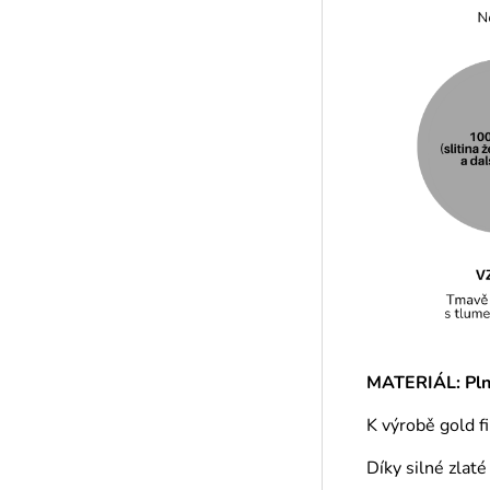
MATERIÁL: Plně
K výrobě gold f
Díky silné zlat