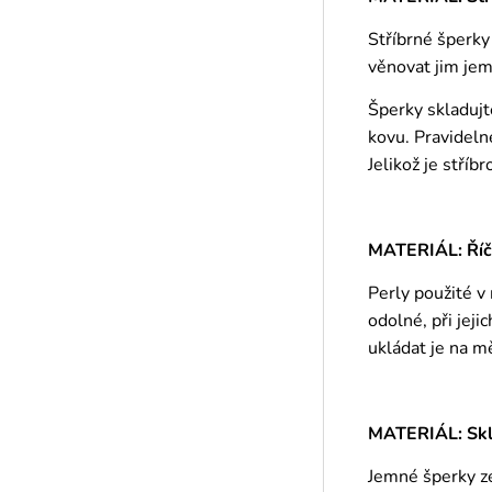
Stříbrné šperky
věnovat jim jem
Šperky skladujt
kovu. Pravideln
Jelikož je stříb
MATERIÁL: Říč
Perly použité v
odolné, při jej
ukládat je na m
MATERIÁL: Skle
Jemné šperky ze