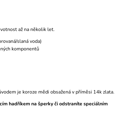
otnost až na několik let.
orovaná/slaná voda)
emných komponentů
ůvodem je koroze mědi obsažená v příměsi 14k zlata.
tícím hadříkem na šperky či odstraníte speciálním