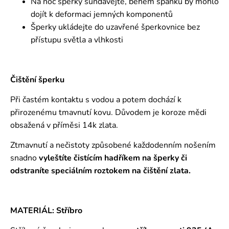
Na noc šperky sundávejte, během spánku by mohlo
dojít k deformaci jemných komponentů
Šperky ukládejte do uzavřené šperkovnice bez
přístupu světla a vlhkosti
Čištění šperku
Při častém kontaktu s vodou a potem dochází k
přirozenému tmavnutí kovu. Důvodem je koroze mědi
obsažená v příměsi 14k zlata.
Ztmavnutí a nečistoty způsobené každodenním nošením
snadno
vyleštíte čistícím hadříkem na šperky či
odstraníte speciálním roztokem
na čištění zlata.
MATERIÁL: Stříbro