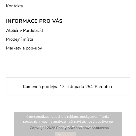
Kontakty
INFORMACE PRO VÁS
Ateliér v Pardubicích
Prodejní místa
Markety a pop-upy
Kamenná prodejna 17. listopadu 254, Pardubice
K personalizaci obsahu a reklam, poskytování funkcí
sociálních médií a analýze naší návštěvnosti využíváme
soubory cookies. Více informací
zde
.
Copyright 2026
Pearly
. Všechna práva vyhrazena.