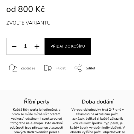
od
800 Kč
ZVOLTE VARIANTU
PŘIDAT DO KOŠÍKU
Zeptat se
Hlídat
Sdílet
Říční perly
Doba dodání
Každá říční perla je jedinečná, a
Výroba objednávky trvá 2-7 dnů v
proto se může mírně lišit tvarem,
závislosti na aktuálním počtu
velikostí, odstínem i strukturou od
zakázek. Jelikož si každý zákazník
fotografie na e-shopu. Tyto drobné
volí velikost šperku i typ perel, je
odlišnosti jsou přirozenou vlastností
každý šperk vyráběn individuálně. V
pravých sladkovodních perel a
období vyššího počtu objednávek se