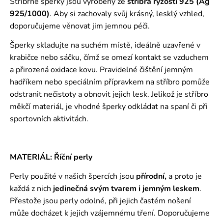
Stříbrné šperky jsou vyrobeny ze
stříbra ryzosti 925 (Ag
925/1000)
. Aby si zachovaly svůj krásný, lesklý vzhled,
doporučujeme věnovat jim jemnou péči.
Šperky skladujte na suchém místě, ideálně uzavřené v
krabičce nebo sáčku, čímž se omezí kontakt se vzduchem
a přirozená oxidace kovu. Pravidelné čištění jemným
hadříkem nebo speciálním přípravkem na stříbro pomůže
odstranit nečistoty a obnovit jejich lesk. Jelikož je stříbro
měkčí materiál, je vhodné šperky odkládat na spaní či při
sportovních aktivitách.
MATERIÁL: Říční perly
Perly použité v našich špercích jsou
přírodní,
a proto je
každá z nich
jedinečná svým tvarem i jemným leskem
.
Přestože jsou perly odolné, při jejich častém nošení
může docházet k jejich vzájemnému tření. Doporučujeme