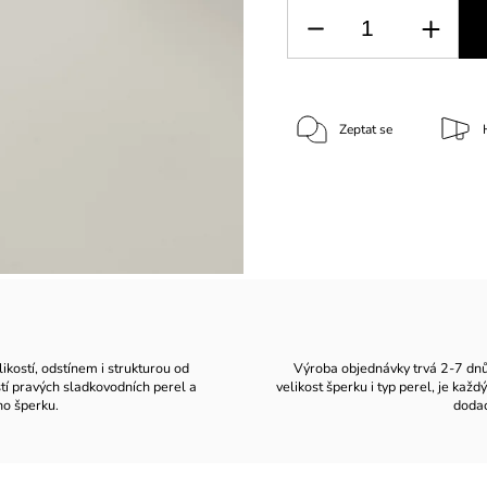
Zeptat se
likostí, odstínem i strukturou od
Výroba objednávky trvá 2-7 dnů v
stí pravých sladkovodních perel a
velikost šperku i typ perel, je ka
ho šperku.
dodac