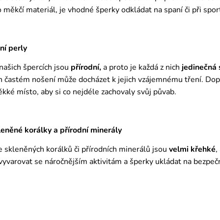
ro měkčí materiál, je vhodné šperky odkládat na spaní či při spor
ní perly
 našich špercích jsou
přírodní,
a proto je každá z nich
jedinečná
ich častém nošení může docházet k jejich vzájemnému tření. Do
ěkké místo, aby si co nejdéle zachovaly svůj půvab.
něné korálky a přírodní minerály
 skleněných korálků či přírodních minerálů jsou
velmi křehké
,
varovat se náročnějším aktivitám a šperky ukládat na bezpečn