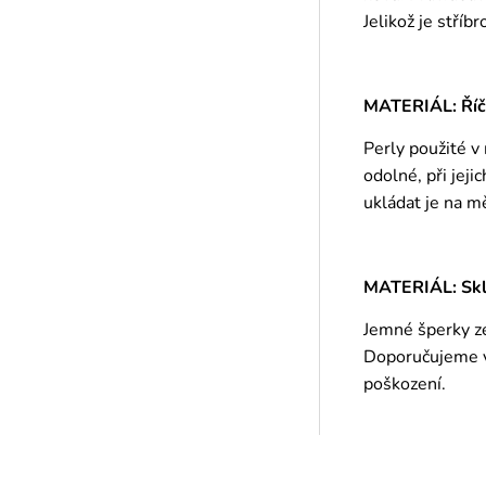
Jelikož je stříb
MATERIÁL: Říč
Perly použité v
odolné, při jej
ukládat je na m
MATERIÁL: Skle
Jemné šperky ze
Doporučujeme vy
poškození.