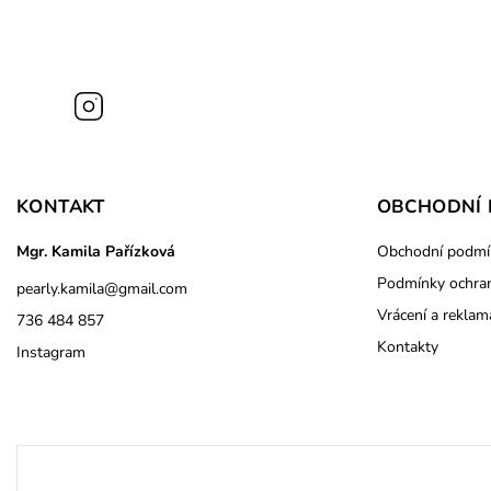
Instagram
KONTAKT
OBCHODNÍ 
Mgr. Kamila Pařízková
Obchodní podmí
Podmínky ochran
pearly.kamila
@
gmail.com
Vrácení a reklam
736 484 857
Kontakty
Instagram