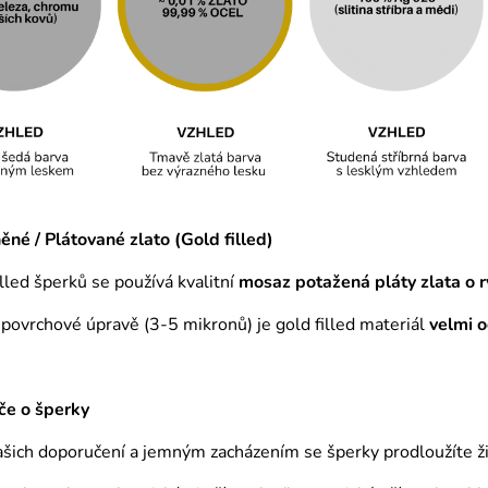
né / Plátované zlato (Gold filled)
illed šperků se používá kvalitní
mosaz
potažená pláty zlata o r
é povrchové úpravě (3-5 mikronů) je gold filled materiál
velmi 
če o šperky
ich doporučení a jemným zacházením se šperky prodloužíte živ