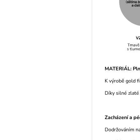
MATERIÁL: Plně
K výrobě gold f
Díky silné zlat
Zacházení a pé
Dodržováním naš