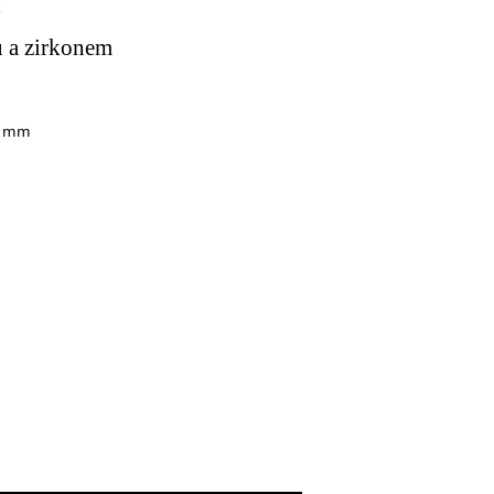
Y
ou a zirkonem
6 mm