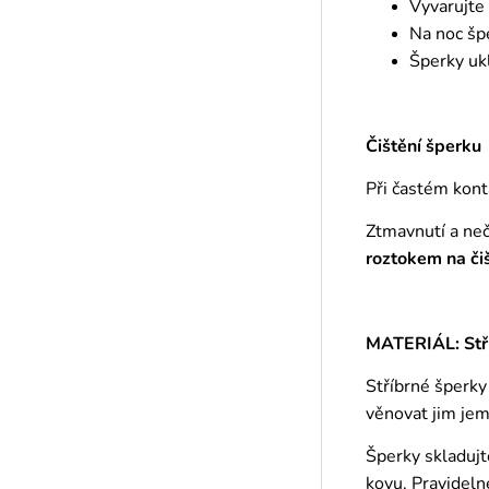
Vyvarujte
Na noc šp
Šperky ukl
Čištění šperku
Při častém kont
Ztmavnutí a ne
roztokem
na či
MATERIÁL: Stř
Stříbrné šperky
věnovat jim jem
Šperky skladujt
kovu. Pravideln