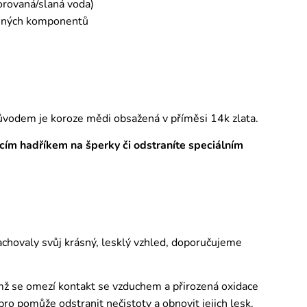
orovaná/slaná voda)
emných komponentů
ůvodem je koroze mědi obsažená v příměsi 14k zlata.
tícím hadříkem na šperky či odstraníte speciálním
zachovaly svůj krásný, lesklý vzhled, doporučujeme
ímž se omezí kontakt se vzduchem a přirozená oxidace
o pomůže odstranit nečistoty a obnovit jejich lesk.