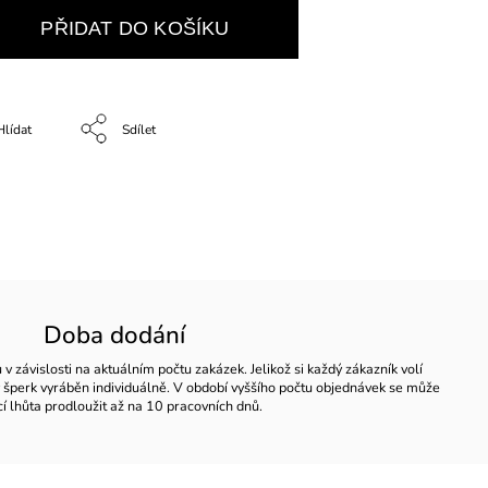
PŘIDAT DO KOŠÍKU
Hlídat
Sdílet
Doba dodání
 závislosti na aktuálním počtu zakázek. Jelikož si každý zákazník volí
ždý šperk vyráběn individuálně. V období vyššího počtu objednávek se může
í lhůta prodloužit až na 10 pracovních dnů.