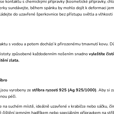
 se kontaktu s chemickými přípravky (kosmetické přípravky, chl
erky sundávejte, během spánku by mohlo dojít k deformaci j
ádejte do uzavřené šperkovnice bez přístupu světla a vlhkosti
aktu s vodou a potem dochází k přirozenému tmavnutí kovu. D
čistoty způsobené každodenním nošením snadno
vyleštíte čis
štění zlata.
íbro
 jsou vyrobeny ze
stříbra ryzosti 925 (Ag 925/1000)
. Aby si 
nou péči.
e na suchém místě, ideálně uzavřené v krabičce nebo sáčku, č
é čištění jemným hadříkem nebo speciálním přípravkem na stříbr